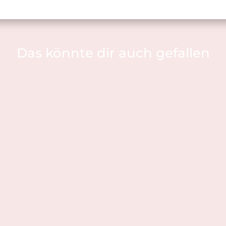
Das könnte dir auch gefallen
 bist!Bisher kannten wir das Zillertal fast nur im Winter - zu