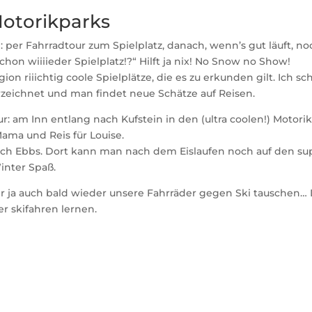
Motorikparks
 per Fahrradtour zum Spielplatz, danach, wenn’s gut läuft, n
schon wiiiieder Spielplatz!?“ Hilft ja nix! No Snow no Show!
gion riiichtig coole Spielplätze, die es zu erkunden gilt. Ich s
rzeichnet und man findet neue Schätze auf Reisen.
r: am Inn entlang nach Kufstein in den (ultra coolen!) Motorik
ama und Reis für Louise.
nach Ebbs. Dort kann man nach dem Eislaufen noch auf den sup
inter Spaß.
ir ja auch bald wieder unsere Fahrräder gegen Ski tauschen…
er skifahren lernen.