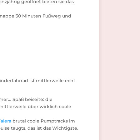
nzjährig geöffnet bieten sie das
 knappe 30 Minuten Fußweg und
derfahrrad ist mittlerweile echt
mer… Spaß beiseite: die
ittlerweile über wirklich coole
Falera
brutal coole Pumptracks im
e taugts, das ist das Wichtigste.