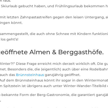
m raus.
e Skiurlaub gebucht haben, und Frühlingsurlaub bekommen 
it letzten Zahnpastastreifen gegen den leisen Untergang, a
ringen könnt.
sammengestellt, die auch ohne Schnee mit Kindern funktioni
los geht’s!
geöffnete Almen & Berggasthöfe.
inter?!“ Diese Frage erreicht mich derzeit wirklich oft. Die g
et. Besonders die, die (eigentlich) auch über eine Rodelbah
 auch das
Brünnsteinhaus
ganzjährig geöffnet.
Auf dem Brünnsteinhaus könnt ihr sogar in den Wintermona
m Spitzstein ist übrigens auch unter Winter-Wander-Titelbild
so bekannte Form der Berg-Gastronomie, die garantiert ganzjä
.