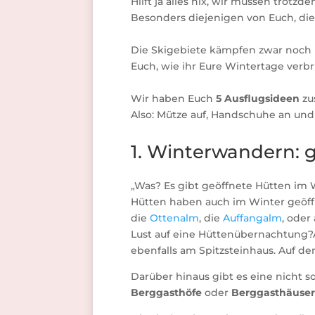
Hilft ja alles nix, wir müssen trotzde
Besonders diejenigen von Euch, di
Die Skigebiete kämpfen zwar noch m
Euch, wie ihr Eure Wintertage verb
Wir haben Euch
5 Ausflugsideen
zu
Also: Mütze auf, Handschuhe an und 
1. Winterwandern: 
„Was? Es gibt geöffnete Hütten im W
Hütten haben auch im Winter geöffn
die
Ottenalm
, die
Auffangalm
, oder
Lust auf eine Hüttenübernachtung?
ebenfalls am Spitzsteinhaus. Auf de
Darüber hinaus gibt es eine nicht 
Berggasthöfe
oder
Berggasthäuser